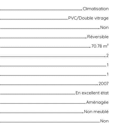
Climatisation
PVC/Double vitrage
Non
Réversible
70.78
m²
2
1
1
2007
En excellent état
Aménagée
Non meublé
Non