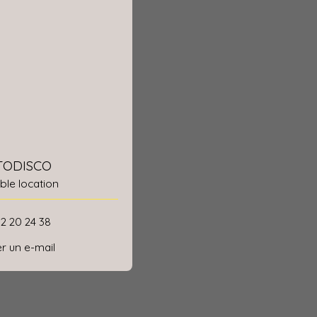
 TODISCO
le location
52 20 24 38
r un e-mail