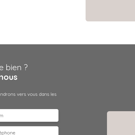
e bien ?
nous
iendrons vers vous dans les
m
léphone