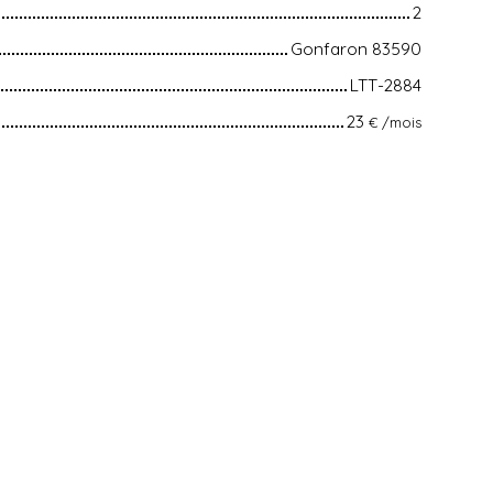
2
Gonfaron 83590
LTT-2884
23
€ /mois