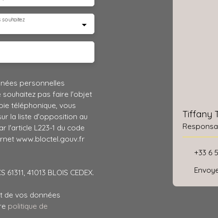
 souhaitez
nnées personnelles
ouhaitez pas faire l'objet
ie téléphonique, vous
Tiffany
r la liste d'opposition au
Responsab
 l'article L223-1 du code
ernet www.bloctel.gouv.fr
+33 6 
Envoye
CS 61311, 41013 BLOIS CEDEX.
ent de vos données
tre
politique de