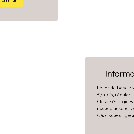
 un mail
Inform
Loyer de base 78
€/mois, régularis
Classe énergie B,
risques auxquels 
Géorisques : geor