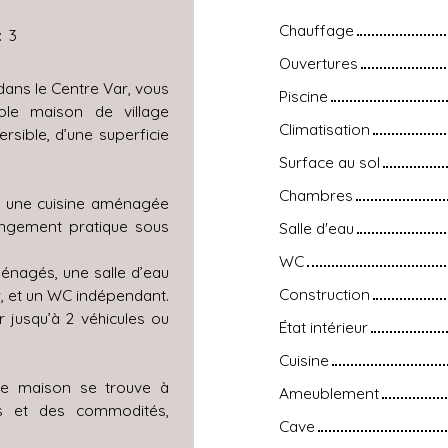
Chauffage
:
3
Ouvertures
dans le Centre Var, vous
Piscine
le maison de village
Climatisation
rsible, d’une superficie
Surface au sol
Chambres
 , une cuisine aménagée
angement pratique sous
Salle d'eau
WC
énagés, une salle d’eau
Construction
, et un WC indépendant.
r jusqu’à 2 véhicules ou
État intérieur
Cuisine
tte maison se trouve à
Ameublement
s et des commodités,
Cave