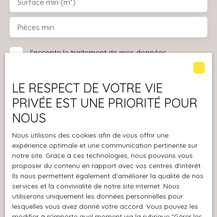
Surface min (m²)
Pièces min
J'accepte le traitement de mes données
personnelles conformément au RGPD. Si vous ne
souhaitez pas faire l'objet de prospection
LE RESPECT DE VOTRE VIE
commerciale par voie téléphonique, vous pouvez
vous inscrire gratuitement sur la liste d'opposition
PRIVÉE EST UNE PRIORITÉ POUR
au démarchage téléphonique, prévu par l'article
NOUS
L223-1 du code de la consommation, sur le site
Internet www.bloctel.gouv.fr ou par courrier
Nous utilisons des cookies afin de vous offrir une
adressé à :
expérience optimale et une communication pertinente sur
notre site. Grace à ces technologies, nous pouvons vous
Société Worldline, Service Bloctel, CS 61311, 41013
proposer du contenu en rapport avec vos centres d'intérêt.
BLOIS CEDEX.
Ils nous permettent également d'améliorer la qualité de nos
services et la convivialité de notre site internet. Nous
utiliserons uniquement les données personnelles pour
Pour en savoir plus sur le traitement de vos
lesquelles vous avez donné votre accord. Vous pouvez les
données personnelles, veuillez consulter notre
modifier à n'importe quel moment via la rubrique ″Gérer les