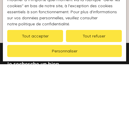
politique de confidentialité
.
cookies″ en bas de notre site, à l'exception des cookies
essentiels à son fonctionnement. Pour plus d'informations
sur vos données personnelles, veuillez consulter
Recevoir des annonces
notre politique de confidentialité
.
Tout accepter
Tout refuser
Personnaliser
Je recherche un bien
Vente maison Gonfaron (83590)
Vente appartement Le Luc (83340)
Location appartement Gonfaron (83590)
Vente maison Le Luc (83340)
Vente appartement Gonfaron (83590)
Vente maison Carcès (83570)