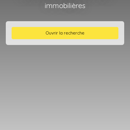
immobilières
Ouvrir la recherche
Type d'offre
Location
Type de bien
Maison
Localisation
Gonfaron (83590)
Loyer max (€/mois)
Surface min (m²)