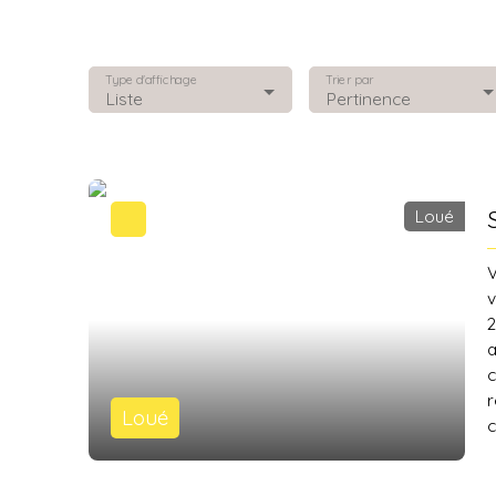
Type d'affichage
Trier par
Liste
Pertinence
Loué
V
v
2
a
c
r
Loué
c
5
d