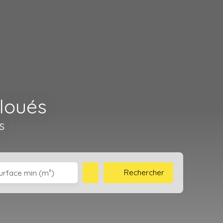
 loués
s
Rechercher
urface min (m²)