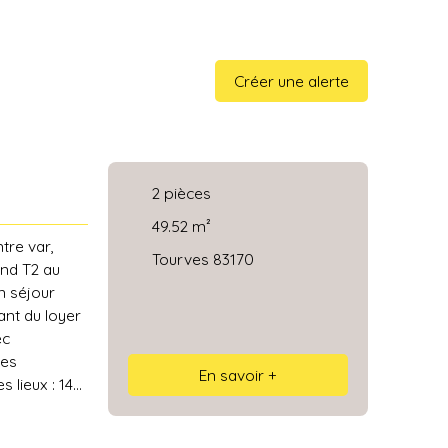
Créer une alerte
2
pièces
49.52
m²
tre var,
Tourves 83170
nd T2 au
n séjour
ant du loyer
ec
des
En savoir +
 lieux : 148.
entaire ou
 par mail