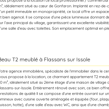
ous propose à la location ce local professionnel / commercial
0 € pour les charges de copropriété. Montant du loyer charge
², idéalement situé au cœur de Gonfaron. Implanté en rez-de-
 790 € Montant des charges mensuelles avec régularisation annu
’un petit immeuble en monopropriété, ce local offre un espace
onoraires de location : 343. 62 € (+ 2€ / m² TTC pour acte de
t bien agencé. Il se compose d’une pièce lumineuse donnant d
autionnement si garant) Honoraires d'état des lieux : 171. 81 €
ur l’axe principal du village, garantissant une excellente visibilité
arantie : 709 € Contactez Tiffany au 04 94 78 21 09 (puis la tou
’une salle d’eau avec toilettes. Son emplacement optimal en pl
6 52 20 24 38, n'hésitez pas à laisser un message. Les informati
illage assure une bonne visibilité, tandis que sa proximité piét
isques auxquels ce bien est exposé sont disponibles sur le site
arking ajoute à son attrait. Disponible début mai 2026 Montant
eorisques. gouv. fr
harges comprises : 580 € Honoraires de location : 550 € TTC
arantie : 550 € Taxe Foncière: 360 € Contactez Tiffany au 04 9
puis la touche 2) ou au 06 52 20 24 38, n'hésitez pas à laisser 
Beau T2 meublé à Flassans sur Issole
es informations sur les risques auxquels ce bien est exposé so
isponibles sur le site Géorisques : georisques. gouv. fr
otre agence immobilière, spécialiste de l’immobilier dans le cen
ous propose à la location, ce charmant appartement T2 meubl
0 m², idéalement situé au 2ème étage d’une maison de village
lassans-sur-Issole. Entièrement rénové avec soin, ce bien offr
restations de qualité Il se compose d’une entrée ouvrant sur u
umineux avec cuisine ouverte aménagée et équipée (four, plaq
uisson, hotte), d’une salle d’eau avec WC, ainsi que d’une cham