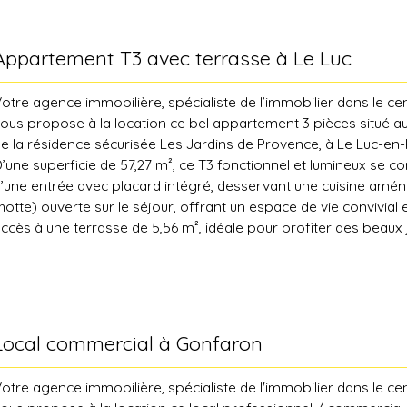
ur ludivine@coteplace. fr Les informations sur les risques auxq
st exposé sont disponibles sur le site Géorisques : georisques. 
Appartement T3 avec terrasse à Le Luc
otre agence immobilière, spécialiste de l’immobilier dans le cen
ous propose à la location ce bel appartement 3 pièces situé a
e la résidence sécurisée Les Jardins de Provence, à Le Luc-en
’une superficie de 57,27 m², ce T3 fonctionnel et lumineux se 
’une entrée avec placard intégré, desservant une cuisine amé
hotte) ouverte sur le séjour, offrant un espace de vie convivial
ccès à une terrasse de 5,56 m², idéale pour profiter des beaux 
’appartement dispose également de deux chambres confortabl
ue d’une salle de bains avec WC et sèche-serviettes. Une plac
rivative vient compléter ce bien pour plus de confort. Un gara
ol est également disponible en supplément pour 110 € par moi
déalement situé, le logement se trouve à seulement 5 minutes à
Local commercial à Gonfaron
entre commercial E. Leclerc, permettant un accès rapide aux
t services Disponible le 29/04/2026 Les 81€ de provisions sur
otre agence immobilière, spécialiste de l'immobilier dans le cen
orrespondent à 21 € pour la taxe d'enlèvement des ordures m