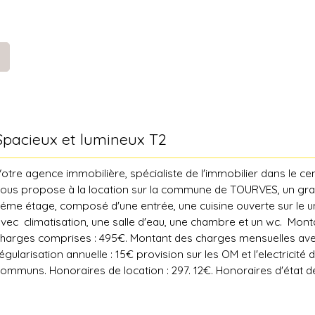
Spacieux et lumineux T2
otre agence immobilière, spécialiste de l'immobilier dans le cen
ous propose à la location sur la commune de TOURVES, un gra
éme étage, composé d'une entrée, une cuisine ouverte sur le u
vec climatisation, une salle d'eau, une chambre et un wc. Mont
harges comprises : 495€. Montant des charges mensuelles av
égularisation annuelle : 15€ provision sur les OM et l'electricité 
ommuns. Honoraires de location : 297. 12€. Honoraires d'état des
6€. Dépôt de garantie : 480€. Pour toute information complém
emande de visite contacter Ludivine BREARD au 0687109819 ou