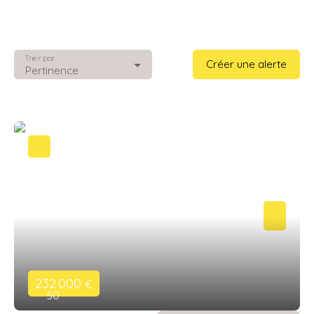
Trier par
Créer une alerte
Pertinence
232 000
€
50