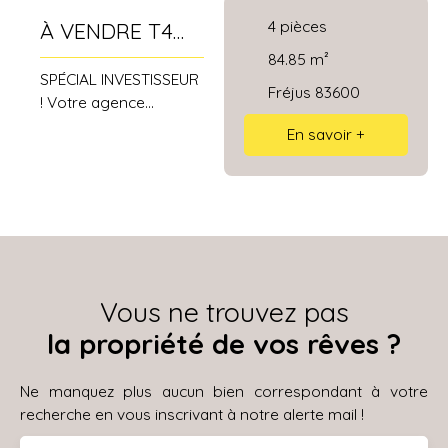
4
pièces
À VENDRE T4
EN DUPLEX
84.85
m²
SPÉCIAL INVESTISSEUR
84M² AVEC CAVE
Fréjus 83600
! Votre agence
À FREJUS
immobilière,
En savoir +
spécialiste de
PROCHE PLAGE
l'immobilier dans le
Centre Var, vous
propose à la vente cet
appartement de 84. 85
m² en duplex avec
cave privative, en
Vous ne trouvez pas
résidence avec
ascenseur. Offrant 4
la propriété de vos rêves ?
pièces dont 3
chambres, ce bien se
Ne manquez plus aucun bien correspondant à votre
situe au 2ème étage
recherche en vous inscrivant à notre alerte mail !
d'un ensemble
immobilier dénommé «