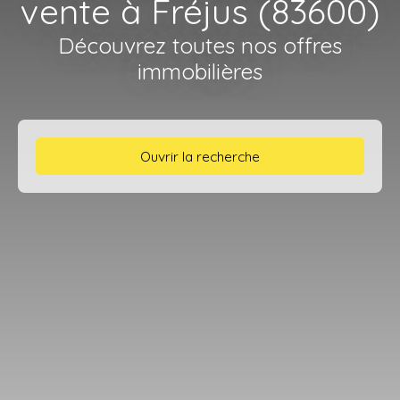
vente à Fréjus (83600)
Découvrez toutes nos offres
immobilières
Ouvrir la recherche
Type d'offre
Vente
Type de bien
Appartement
Localisation
Fréjus (83600)
Budget max (€)