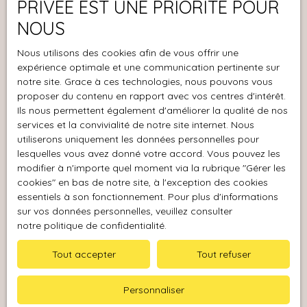
PRIVÉE EST UNE PRIORITÉ POUR
Aucun travaux à
J'accepte le traitement de mes données
prévoir pour ce T4 en
NOUS
personnelles conformément au RGPD. Si vous ne
bon état et
souhaitez pas faire l'objet de prospection
Nous utilisons des cookies afin de vous offrir une
agréablement situé à
commerciale par voie téléphonique, vous pouvez
expérience optimale et une communication pertinente sur
seulement 20 minutes
notre site. Grace à ces technologies, nous pouvons vous
vous inscrire gratuitement sur la liste d'opposition
à pied de la plage et
proposer du contenu en rapport avec vos centres d'intérêt.
au démarchage téléphonique, prévu par l'article
en plein cœur de la
Ils nous permettent également d'améliorer la qualité de nos
L223-1 du code de la consommation, sur le site
ville à proximité
services et la convivialité de notre site internet. Nous
Internet www.bloctel.gouv.fr ou par courrier
piétonne de ses
utiliserons uniquement les données personnelles pour
adressé à :
nombreux commerces
lesquelles vous avez donné votre accord. Vous pouvez les
! Petite copropriété de
modifier à n'importe quel moment via la rubrique ″Gérer les
Société Worldline, Service Bloctel, CS 61311, 41013
11 lots seulement. Loué
cookies″ en bas de notre site, à l'exception des cookies
BLOIS CEDEX.
855. 52 € HC et 1.
essentiels à son fonctionnement. Pour plus d'informations
sur vos données personnelles, veuillez consulter
000,52 € CC,
Pour en savoir plus sur le traitement de vos
notre politique de confidentialité
.
échéance du bail en
données personnelles, veuillez consulter notre
novembre 2029. 115 €
Tout accepter
Tout refuser
politique de confidentialité
.
de charges de
copropriété +61 €
Personnaliser
pour la consommation
Recevoir des annonces
d'eau des locataires en