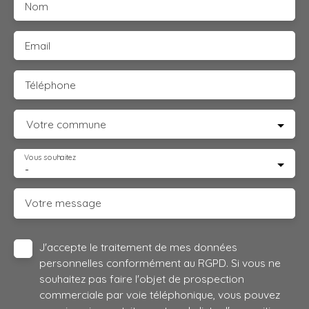
Nom
Email
Téléphone
Votre commune
Vous souhaitez
-
Votre message
J'accepte le traitement de mes données
personnelles conformément au RGPD. Si vous ne
souhaitez pas faire l'objet de prospection
commerciale par voie téléphonique, vous pouvez