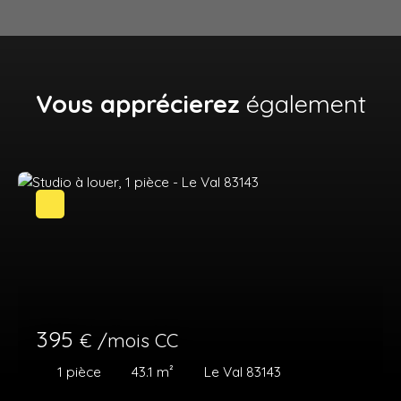
Vous apprécierez
également
395
€ /mois CC
1
pièce
43.1
m²
Le Val 83143