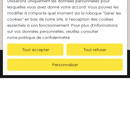
utiliserons uniquement les données personnelles pour
données personnelles, veuillez consulter notre
lesquelles vous avez donné votre accord. Vous pouvez les
politique de confidentialité
.
modifier à n'importe quel moment via la rubrique ″Gérer les
cookies″ en bas de notre site, à l'exception des cookies
essentiels à son fonctionnement. Pour plus d'informations
Recevoir des annonces
sur vos données personnelles, veuillez consulter
notre politique de confidentialité
.
Tout accepter
Tout refuser
Personnaliser
Je recherche un bien
Vente maison Gonfaron (83590)
Vente appartement Le Luc (83340)
Location appartement Gonfaron (83590)
Vente appartement Gonfaron (83590)
Vente maison Carcès (83570)