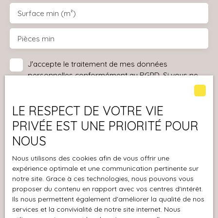
Surface min (m²)
Pièces min
J'accepte le traitement de mes données
personnelles conformément au RGPD. Si vous ne
souhaitez pas faire l'objet de prospection
commerciale par voie téléphonique, vous pouvez
LE RESPECT DE VOTRE VIE
vous inscrire gratuitement sur la liste d'opposition
au démarchage téléphonique, prévu par l'article
PRIVÉE EST UNE PRIORITÉ POUR
L223-1 du code de la consommation, sur le site
NOUS
Internet www.bloctel.gouv.fr ou par courrier
adressé à :
Nous utilisons des cookies afin de vous offrir une
expérience optimale et une communication pertinente sur
Société Worldline, Service Bloctel, CS 61311, 41013
notre site. Grace à ces technologies, nous pouvons vous
BLOIS CEDEX.
proposer du contenu en rapport avec vos centres d'intérêt.
Ils nous permettent également d'améliorer la qualité de nos
Pour en savoir plus sur le traitement de vos
services et la convivialité de notre site internet. Nous