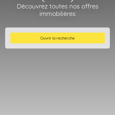
Découvrez toutes nos offres
immobilières
Ouvrir la recherche
Type d'offre
Location
Type de bien
Appartement
Localisation
Toulon (83100)
Loyer max (€/mois)
Surface min (m²)