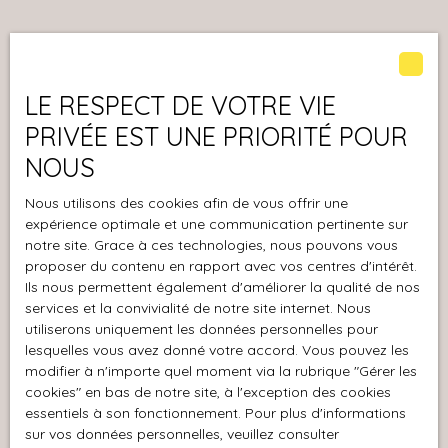
magnifique maison
informations sur les
durable. Implantée sur
traditionnelle de
risques auxquels ce
un superbe terrain plat
Vous ne trouvez pas
maçon de type 5
bien est exposé sont
de 6 490 m², la
d’environ 120 m² vous
la propriété de vos rêves ?
disponibles sur le site
propriété bénéficie
séduira par sa vue
LE RESPECT DE VOTRE VIE
Géorisques : www.
d’un cadre spacieux et
panoramique
PRIVÉE EST UNE PRIORITÉ POUR
Ne manquez plus aucun bien correspondant à votre
georisques. gouv. fr
verdoyant. Vous y
imprenable sur la
recherche en vous inscrivant à notre alerte mail !
trouverez également
NOUS
Plaine des Maures,
une piscine
offrant un point de vue
Prénom
Nous utilisons des cookies afin de vous offrir une
traditionnelle (dont le
dominant qui
expérience optimale et une communication pertinente sur
carrelage est à
surplombe toute la
notre site. Grace à ces technologies, nous pouvons vous
Nom
refaire), parfaite pour
colline. Édifiée sur un
proposer du contenu en rapport avec vos centres d'intérêt.
profiter des beaux
terrain spacieux de 3
Ils nous permettent également d'améliorer la qualité de nos
jours après remise en
Email
990 m² avec piscine,
services et la convivialité de notre site internet. Nous
état. Atout
au calme et sans vis-à-
utiliserons uniquement les données personnelles pour
supplémentaire :
Type d'offre
vis, cette propriété
lesquelles vous avez donné votre accord. Vous pouvez les
Vente
alimentation en eau
propose des
modifier à n'importe quel moment via la rubrique ″Gérer les
par forage ainsi qu’un
cookies″ en bas de notre site, à l'exception des cookies
prestations de qualité
Type de bien
puits, offrant une
Maison
essentiels à son fonctionnement. Pour plus d'informations
et de nombreux
sur vos données personnelles, veuillez consulter
autonomie
espaces annexes. La