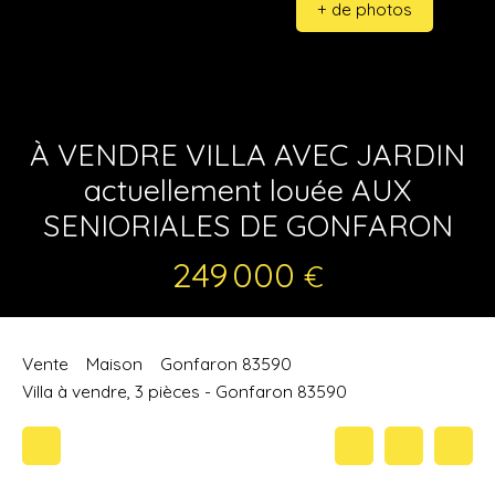
+ de photos
À VENDRE VILLA AVEC JARDIN
actuellement louée AUX
SENIORIALES DE GONFARON
249 000
€
Vente
Maison
Gonfaron 83590
Villa à vendre, 3 pièces - Gonfaron 83590