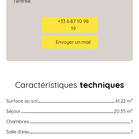
l'entrée.
+33 6 87 10 98
19
Envoyer un mail
Caractéristiques
techniques
Surface au sol
61.22
m²
Séjour
20.35
m²
Chambres
1
Salle d'eau
1