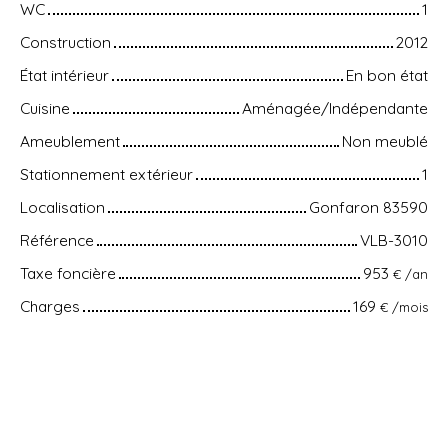
WC
1
Construction
2012
État intérieur
En bon état
Cuisine
Aménagée/Indépendante
Ameublement
Non meublé
Stationnement extérieur
1
Localisation
Gonfaron 83590
Référence
VLB-3010
Taxe foncière
953
€ /an
Charges
169
€ /mois