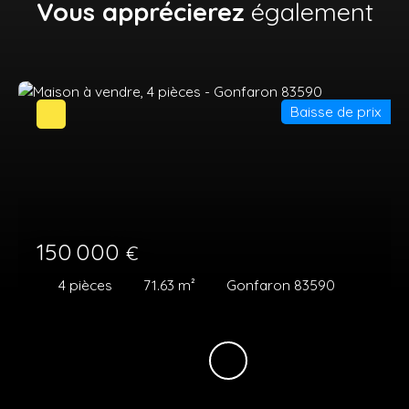
Vous apprécierez
également
Baisse de prix
150 000
€
4
pièces
71.63
m²
Gonfaron 83590