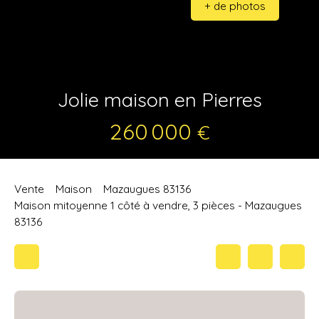
+ de photos
Jolie maison en Pierres
260 000
€
Vente
Maison
Mazaugues 83136
Maison mitoyenne 1 côté à vendre, 3 pièces - Mazaugues
83136