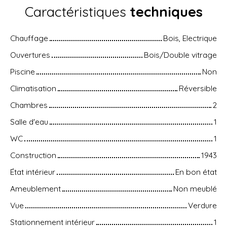
Caractéristiques
techniques
Chauffage
Bois, Electrique
Ouvertures
Bois/Double vitrage
Piscine
Non
Climatisation
Réversible
Chambres
2
Salle d'eau
1
WC
1
Construction
1943
État intérieur
En bon état
Ameublement
Non meublé
Vue
Verdure
Stationnement intérieur
1