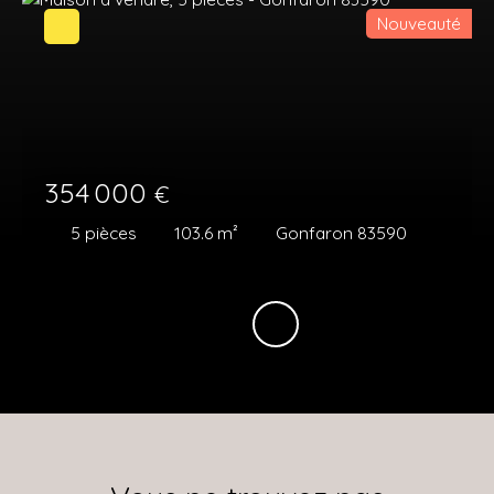
Nouveauté
354 000
€
5
pièces
103.6
m²
Gonfaron 83590