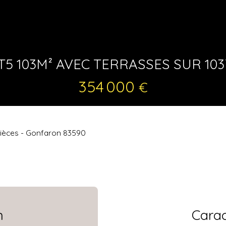
T5 103M² AVEC TERRASSES SUR 1
354 000
€
pièces - Gonfaron 83590
n
Carac