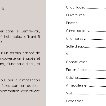
Chauffage
:
5
Ouvertures
Piscine
Climatisation
ier dans le Centre-Var,
² habitables, offrant 5
Chambres
s.
Salle d'eau
ur un terrain arboré de
WC
emi-ouverte aménagée et
Construction
t, d’une salle d’eau, et
État intérieur
Cuisine
is, par la climatisation
Ameublement
enêtres sont en double-
sommation d'électricité
Vue
Exposition