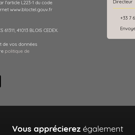
Directeur
 l'article L223-1 du code
ernet www.bloctel.gouv.fr
+33 7 6
Envoye
CS 61311, 41013 BLOIS CEDEX.
ent de vos données
tre
politique de
Vous apprécierez
également