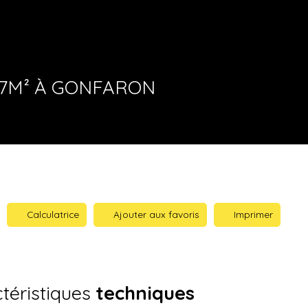
037M² À GONFARON
Calculatrice
Ajouter aux favoris
Imprimer
téristiques
techniques