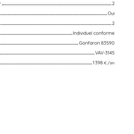
r
2
Oui
2
Individuel conforme
Gonfaron 83590
VAV-3145
1 398
€ /an