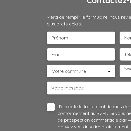
Contactez-
Merci de remplir le formulaire, nous rev
plus brefs délais.
Prénom
No
Email
Té
Vous
Votre commune
-
Votre message
J'accepte le traitement de mes do
conformément au RGPD. Si vous ne s
de prospection commerciale par vo
pouvez vous inscrire gratuitement su