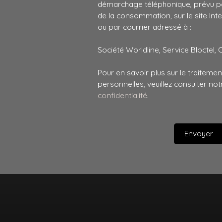
démarchage téléphonique, prévu par
de la consommation, sur le site Int
ou par courrier adressé à :
Société Worldline, Service Bloctel, 
Pour en savoir plus sur le traitem
personnelles, veuillez consulter no
confidentialité
.
Envoyer