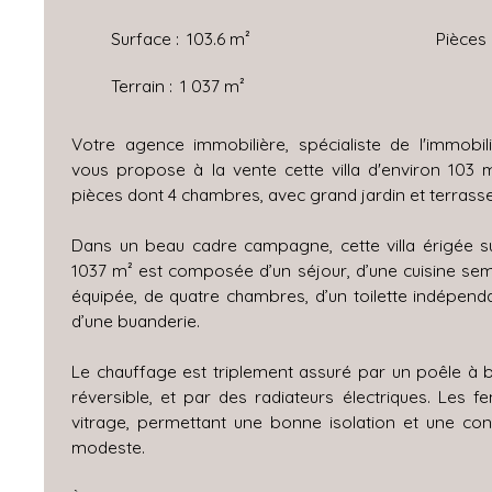
Surface
:
103.6
m²
Pièces
Terrain
:
1 037
m²
Votre agence immobilière, spécialiste de l'immobil
vous propose à la vente cette villa d'environ 103 m
pièces dont 4 chambres, avec grand jardin et terrasse
Dans un beau cadre campagne, cette villa érigée s
1037 m² est composée d’un séjour, d’une cuisine s
équipée, de quatre chambres, d’un toilette indépendan
d’une buanderie.
Le chauffage est triplement assuré par un poêle à bo
réversible, et par des radiateurs électriques. Les f
vitrage, permettant une bonne isolation et une con
modeste.