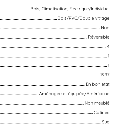
Bois, Climatisation, Electrique/Individuel
Bois/PVC/Double vitrage
Non
Réversible
4
1
1
1997
En bon état
Aménagée et équipée/Américaine
Non meublé
Collines
Sud