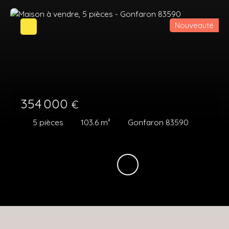
Nouveauté
354 000
€
5
pièces
103.6
m²
Gonfaron 83590