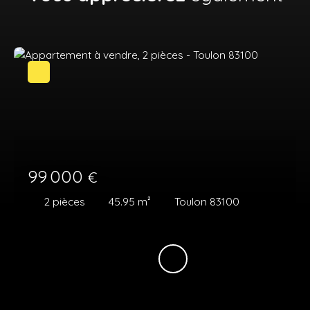
99 000
€
2
pièces
45.95
m²
Toulon 83100