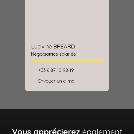
Ludivine BREARD
Négociatrice salariée
+33 6 87 10 98 19
Envoyer un e-mail
Vous apprécierez
également