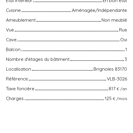
État intérieur
En bon état
Cuisine
Aménagée/Indépendante
Ameublement
Non meublé
Vue
Rue
Cave
Oui
Balcon
1
Nombre d'étages du bâtiment
3
Localisation
Brignoles 83170
Référence
VLB-3026
Taxe foncière
817
€ /an
Charges
125
€ /mois