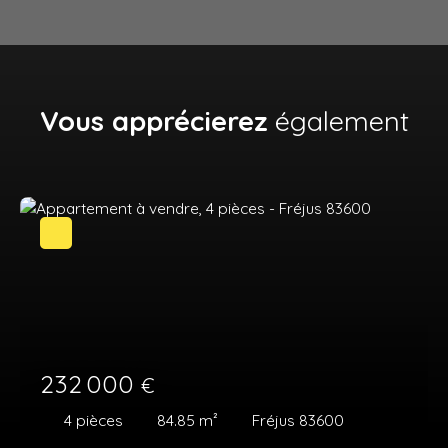
Vous apprécierez
également
232 000
€
4
pièces
84.85
m²
Fréjus 83600