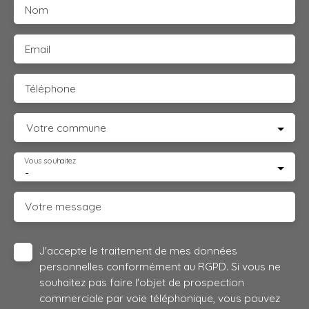
Nom
Email
Téléphone
Votre commune
Vous souhaitez
-
Votre message
J'accepte le traitement de mes données
personnelles conformément au RGPD. Si vous ne
souhaitez pas faire l'objet de prospection
commerciale par voie téléphonique, vous pouvez