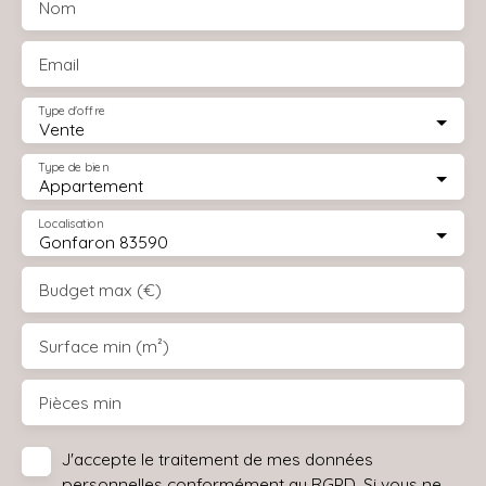
Nom
Email
Type d'offre
Vente
Type de bien
Appartement
Localisation
Gonfaron 83590
Budget max (€)
Surface min (m²)
Pièces min
J'accepte le traitement de mes données
personnelles conformément au RGPD. Si vous ne