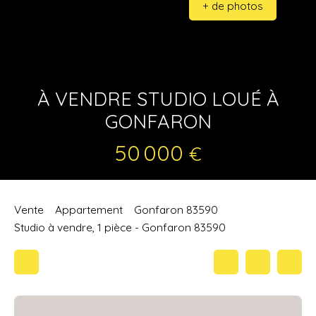
+ de photos
À VENDRE STUDIO LOUÉ À
GONFARON
50 000
€
Vente
Appartement
Gonfaron 83590
Studio à vendre, 1 pièce - Gonfaron 83590