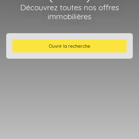
Découvrez toutes nos offres
immobilières
Ouvrir la recherche
Type d'offre
Location
Type de bien
Appartement
Localisation
Vidauban (83550)
Loyer max (€/mois)
Surface min (m²)