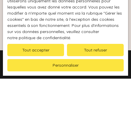
utiliserons uniquement les données personnelles pour
données personnelles, veuillez consulter notre
lesquelles vous avez donné votre accord. Vous pouvez les
politique de confidentialité
.
modifier à n'importe quel moment via la rubrique ″Gérer les
cookies″ en bas de notre site, à l'exception des cookies
essentiels à son fonctionnement. Pour plus d'informations
Recevoir des annonces
sur vos données personnelles, veuillez consulter
notre politique de confidentialité
.
Tout accepter
Tout refuser
Personnaliser
Je recherche un bien
Vente maison Gonfaron (83590)
Vente appartement Le Luc (83340)
Location appartement Gonfaron (83590)
Vente maison Le Luc (83340)
Vente appartement Gonfaron (83590)