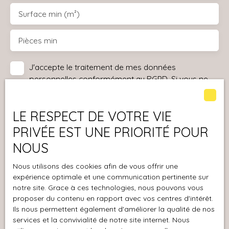
Surface min (m²)
Pièces min
J'accepte le traitement de mes données
personnelles conformément au RGPD. Si vous ne
souhaitez pas faire l'objet de prospection
commerciale par voie téléphonique, vous pouvez
LE RESPECT DE VOTRE VIE
vous inscrire gratuitement sur la liste d'opposition
au démarchage téléphonique, prévu par l'article
PRIVÉE EST UNE PRIORITÉ POUR
L223-1 du code de la consommation, sur le site
NOUS
Internet www.bloctel.gouv.fr ou par courrier
adressé à :
Nous utilisons des cookies afin de vous offrir une
expérience optimale et une communication pertinente sur
Société Worldline, Service Bloctel, CS 61311, 41013
notre site. Grace à ces technologies, nous pouvons vous
BLOIS CEDEX.
proposer du contenu en rapport avec vos centres d'intérêt.
Ils nous permettent également d'améliorer la qualité de nos
Pour en savoir plus sur le traitement de vos
services et la convivialité de notre site internet. Nous