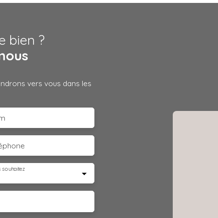
e bien ?
nous
iendrons vers vous dans les
m
léphone
 souhaitez