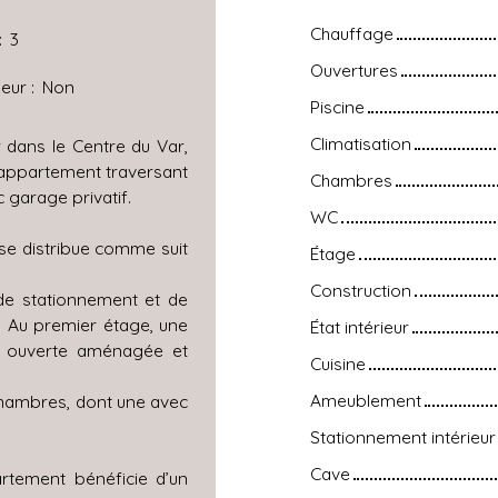
Chauffage
:
3
Ouvertures
eur
:
Non
Piscine
Climatisation
r dans le Centre du Var,
 appartement traversant
Chambres
 garage privatif.
WC
 se distribue comme suit
Étage
Construction
de stationnement et de
 Au premier étage, une
État intérieur
ne ouverte aménagée et
Cuisine
Ameublement
chambres, dont une avec
Stationnement intérieur
Cave
artement bénéficie d’un