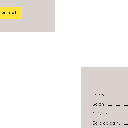
 un mail
Entrée
Salon
Cuisine
Salle de bain