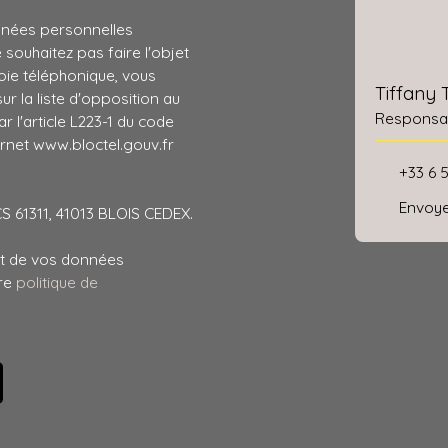
nnées personnelles
ouhaitez pas faire l'objet
ie téléphonique, vous
Tiffany
r la liste d'opposition au
Responsab
 l'article L223-1 du code
ernet www.bloctel.gouv.fr
+33 6 
Envoye
CS 61311, 41013 BLOIS CEDEX.
ent de vos données
tre
politique de