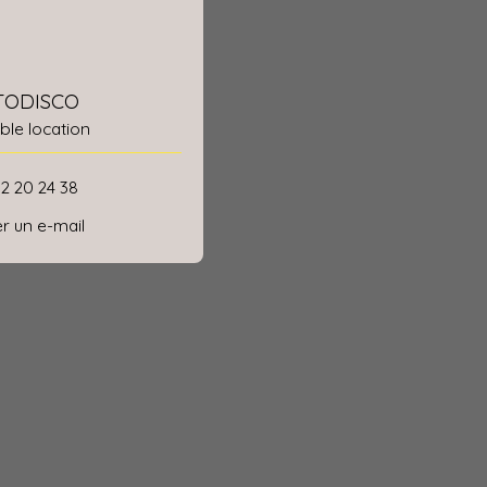
 TODISCO
le location
52 20 24 38
r un e-mail