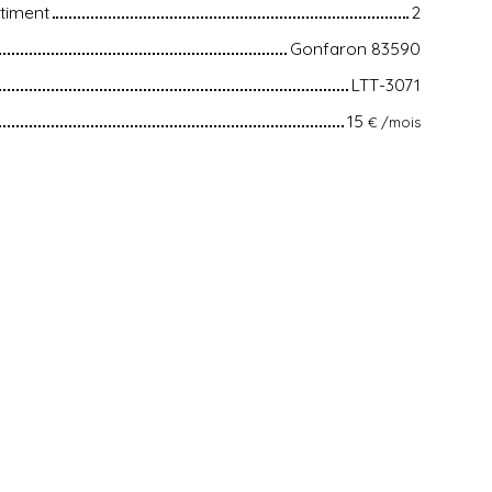
timent
2
Gonfaron 83590
LTT-3071
15
€ /mois