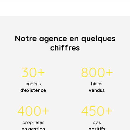
Notre agence en quelques
chiffres
30+
800+
années
biens
d'existence
vendus
400+
450+
propriétés
avis
en gestion
positifs