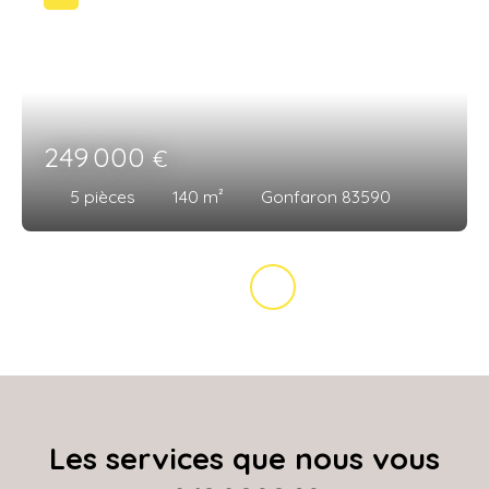
249 000
€
5
pièces
140
m²
Gonfaron 83590
Les services que nous vous