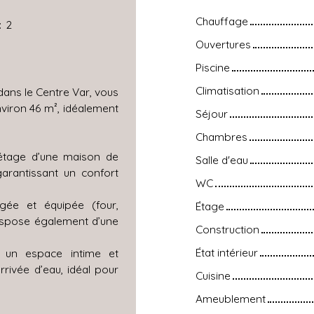
Chauffage
:
2
Ouvertures
Piscine
Climatisation
dans le Centre Var, vous
viron 46 m², idéalement
Séjour
Chambres
 étage d’une maison de
Salle d'eau
 garantissant un confort
WC
ée et équipée (four,
Étage
 dispose également d’une
Construction
État intérieur
 un espace intime et
rrivée d’eau, idéal pour
Cuisine
Ameublement