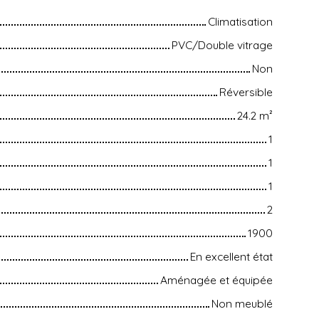
Climatisation
PVC/Double vitrage
Non
Réversible
24.2
m²
1
1
1
2
1900
En excellent état
Aménagée et équipée
Non meublé