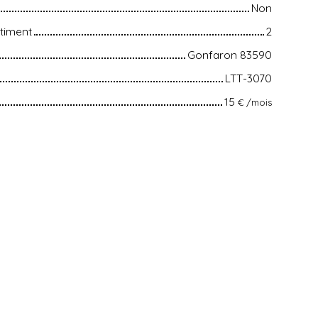
Non
timent
2
Gonfaron 83590
LTT-3070
15
€ /mois