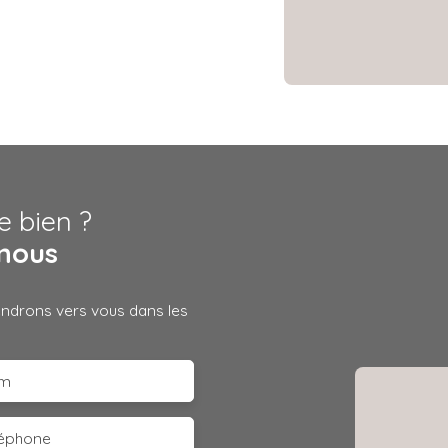
e bien ?
nous
iendrons vers vous dans les
m
léphone