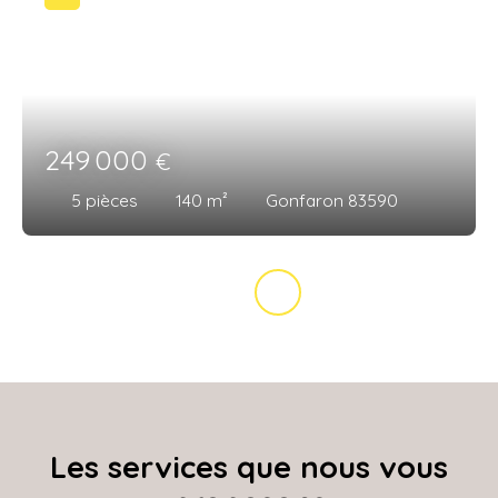
249 000
€
5
pièces
140
m²
Gonfaron 83590
Les services que nous vous