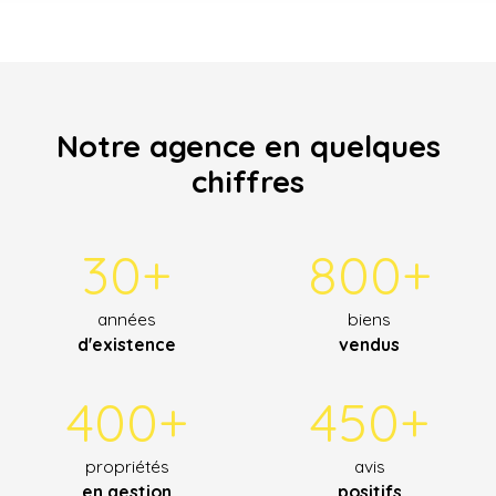
Notre agence en quelques
chiffres
30+
800+
années
biens
d'existence
vendus
400+
450+
propriétés
avis
en gestion
positifs